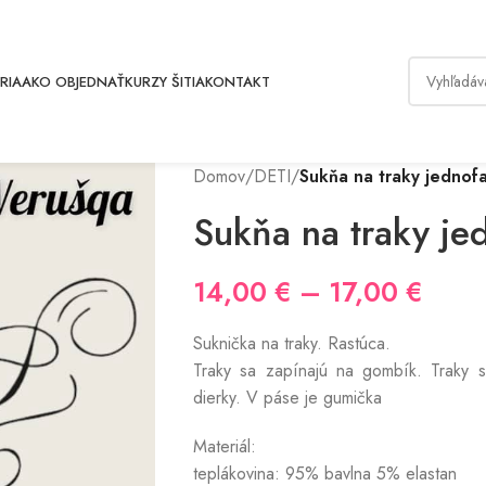
RIA
AKO OBJEDNAŤ
KURZY ŠITIA
KONTAKT
Domov
/
DETI
/
Sukňa na traky jednof
Sukňa na traky je
14,00
€
–
17,00
€
Suknička na traky. Rastúca.
Traky sa zapínajú na gombík. Traky s
dierky. V páse je gumička
Materiál:
teplákovina: 95% bavlna 5% elastan