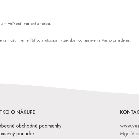
eru –
veľkosť, variant
a
farbu
.
sa môžu mierne líšiť od skutočnosti v závislosti od nastavenia Vášho zariadenia.
TKO O NÁKUPE
KONTA
obecné obchodné podmienky
www.ver
amačný poriadok
Mgr. Vi