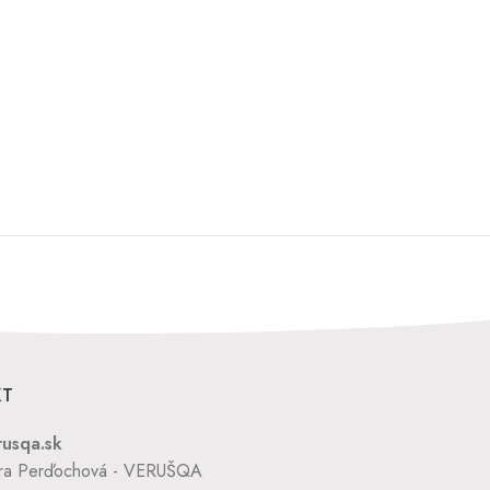
KT
usqa.sk
era Perďochová - VERUŠQA