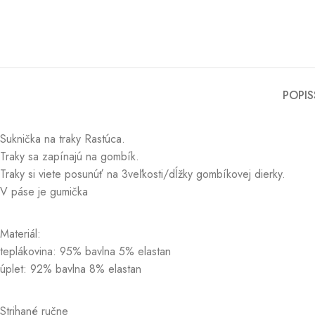
POPIS
Suknička na traky Rastúca.
Traky sa zapínajú na gombík.
Traky si viete posunúť na 3veľkosti/dĺžky gombíkovej dierky.
V páse je gumička
Materiál:
teplákovina: 95% bavlna 5% elastan
úplet: 92% bavlna 8% elastan
Strihané ručne