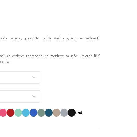
zvoľte varianty produktu podľa Vášho výberu –
veľkosť,
ti, že odtiene zobrazené na monitore sa môžu mierne líšiť
adenia.