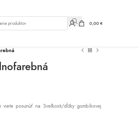
0,00
€
arebná
dnofarebná
i viete posunúť na 3veľkosti/dĺžky gombíkovej